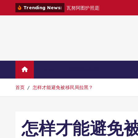
跳
Trending News:
瓦
努
阿
图
护
照
是
否
能
在
马
尼
拉
自
由
转
到
内
容
Home
联系华人移民
首页
怎样才能避免被移民局拉黑？
怎样才能避免