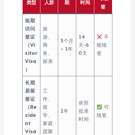
类型
人群
期
时间
签
短期
访问
旅
签证
游、
14
不
3个月
（Vi
商
天-6
能续
– 1年
sitor
务、
0天
签
Visa
探亲
）
长期
居留
工
签证
作、
依照
（Re
留
可
1年
批准
side
学、
续签
时间
nt
家庭
Visa
团聚