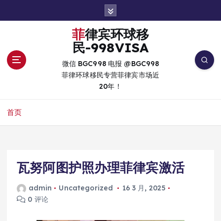
跳
转
到
菲律宾环球移
内
民-998VISA
容
微信 BGC998 电报 @BGC998
菲律环球移民专营菲律宾市场近
20年！
首页
瓦努阿图护照办理菲律宾激活
admin
Uncategorized
16 3 月, 2025
0 评论