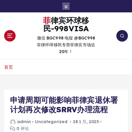
跳
转
到
菲律宾环球移
内
民-998VISA
容
微信 BGC998 电报 @BGC998
菲律环球移民专营菲律宾市场近
20年！
首页
申请周期可能影响菲律宾退休署
计划再次修改SRRV办理流程
admin
Uncategorized
28 1 月, 2025
0 评论