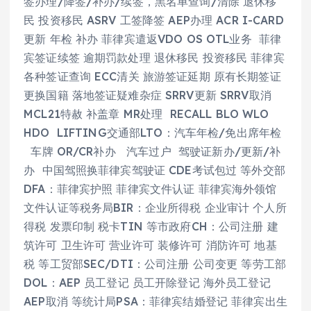
签办理/降签/补办/续签，黑名单查询/清除 退休移
民 投资移民 ASRV 工签降签 AEP办理 ACR I-CARD
更新 年检 补办 菲律宾遣返VDO OS OTL业务 菲律
宾签证续签 逾期罚款处理 退休移民 投资移民 菲律宾
各种签证查询 ECC清关 旅游签证延期 原有长期签证
更换国籍 落地签证疑难杂症 SRRV更新 SRRV取消
MCL21特赦 补盖章 MR处理 RECALL BLO WLO
HDO LIFTING交通部LTO：汽车年检/免出席年检
车牌 OR/CR补办 汽车过户 驾驶证新办/更新/补
办 中国驾照换菲律宾驾驶证 CDE考试包过 等外交部
DFA：菲律宾护照 菲律宾文件认证 菲律宾海外领馆
文件认证等税务局BIR：企业所得税 企业审计 个人所
得税 发票印制 税卡TIN 等市政府CH：公司注册 建
筑许可 卫生许可 营业许可 装修许可 消防许可 地基
税 等工贸部SEC/DTI：公司注册 公司变更 等劳工部
DOL：AEP 员工登记 员工开除登记 海外员工登记
AEP取消 等统计局PSA：菲律宾结婚登记 菲律宾出生