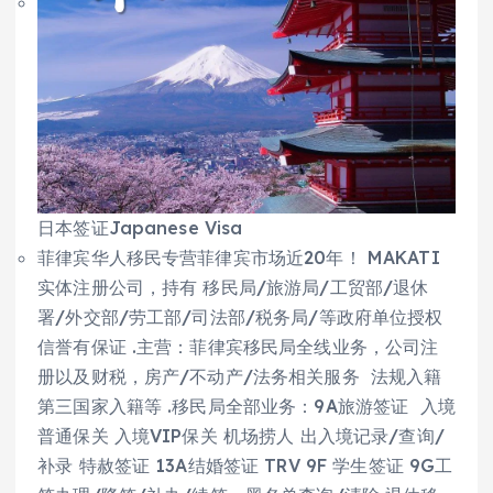
日本签证Japanese Visa
菲律宾华人移民专营菲律宾市场近20年！ MAKATI
实体注册公司，持有 移民局/旅游局/工贸部/退休
署/外交部/劳工部/司法部/税务局/等政府单位授权
信誉有保证 .主营：菲律宾移民局全线业务，公司注
册以及财税，房产/不动产/法务相关服务 法规入籍
第三国家入籍等 .移民局全部业务：9A旅游签证 入境
普通保关 入境VIP保关 机场捞人 出入境记录/查询/
补录 特赦签证 13A结婚签证 TRV 9F 学生签证 9G工