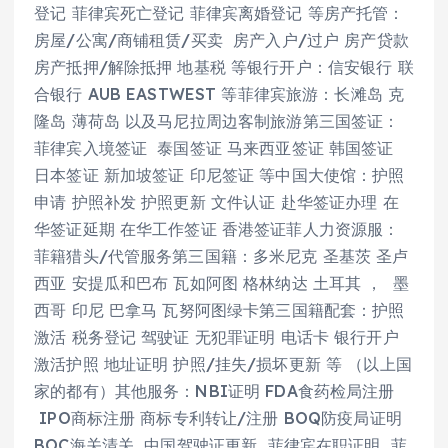
登记 菲律宾死亡登记 菲律宾离婚登记 等房产托管：
房屋/公寓/商铺租赁/买卖 房产入户/过户 房产贷款
房产抵押/解除抵押 地基税 等银行开户：信安银行 联
合银行 AUB EASTWEST 等菲律宾旅游：长滩岛 克
隆岛 薄荷岛 以及马尼拉周边客制旅游第三国签证：
菲律宾入境签证 泰国签证 马来西亚签证 韩国签证
日本签证 新加坡签证 印尼签证 等中国大使馆：护照
申请 护照补发 护照更新 文件认证 赴华签证办理 在
华签证延期 在华工作签证 香港签证菲人力资源服：
菲籍猎头/代管服务第三国籍：多米尼克 圣基茨 圣卢
西亚 安提瓜和巴布 瓦如阿图 格林纳达 土耳其 ， 墨
西哥 印尼 巴拿马 瓦努阿图绿卡第三国籍配套：护照
激活 税务登记 驾驶证 无犯罪证明 电话卡 银行开户
激活护照 地址证明 护照/挂失/损坏更新 等 （以上国
家的都有）其他服务：NBI证明 FDA食药检局注册
IPO商标注册 商标专利转让/注册 BOQ防疫局证明
BOC海关清关 中国驾驶证更新 菲律宾在职证明 菲