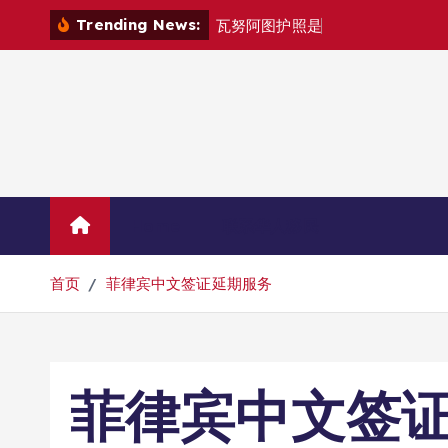
跳
Trending News:
瓦
努
阿
图
护
照
是
否
能
在
马
尼
拉
自
由
转
到
内
容
Home
联系华人移民
首页
菲律宾中文签证延期服务
菲律宾中文签