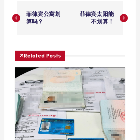
文
菲律宾公寓划
菲律宾太阳能
章
算吗？
不划算！
导
航
Related Posts