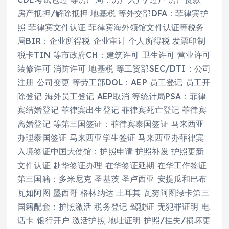
房产抵押/解除抵押 地基税 等外交部DFA：菲律宾护
照 菲律宾文件认证 菲律宾海外领馆文件认证等税务
局BIR：企业所得税 企业审计 个人所得税 发票印制
税卡TIN 等市政府CH：建筑许可 卫生许可 营业许可
装修许可 消防许可 地基税 等工贸部SEC/DTI：公司
注册 公司变更 等劳工部DOL：AEP 员工登记 员工开
除登记 海外员工登记 AEP取消 等统计局PSA：菲律
宾结婚登记 菲律宾出生登记 菲律宾死亡登记 菲律宾
离婚登记 等第三国签证：菲律宾泰国签证 马来西亚
办理泰国签证 马来西亚学生签证 马来西亚办菲律宾
入境签证中国大使馆：护照申请 护照补发 护照更新
文件认证 赴华签证办理 在华签证延期 在华工作签证
第三国籍：多米尼克 圣基茨 圣卢西亚 安提瓜和巴布
瓦如阿图 墨西哥 格林纳达 土耳其 瓦努阿图绿卡第三
国籍配套：护照激活 税务登记 驾驶证 无犯罪证明 电
话卡 银行开户 激活护照 地址证明 护照/挂失/损坏更