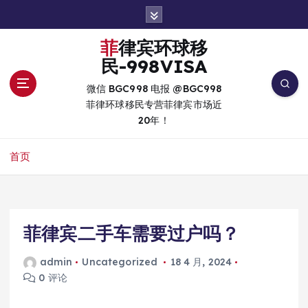
跳
转
到
菲律宾环球移
内
民-998VISA
容
微信 BGC998 电报 @BGC998
菲律环球移民专营菲律宾市场近
20年！
首页
菲律宾二手车需要过户吗？
admin
Uncategorized
18 4 月, 2024
0 评论