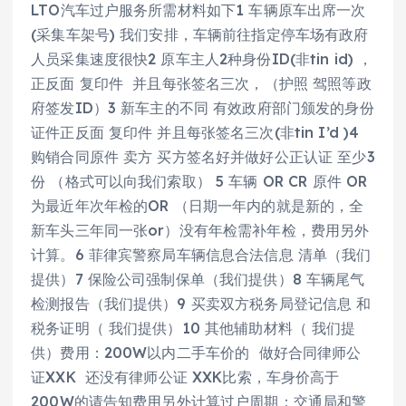
LTO汽车过户服务所需材料如下1 车辆原车出席一次
(采集车架号) 我们安排，车辆前往指定停车场有政府
人员采集速度很快2 原车主人2种身份ID(非tin id) ，
正反面 复印件 并且每张签名三次，（护照 驾照等政
府签发ID）3 新车主的不同 有效政府部门颁发的身份
证件正反面 复印件 并且每张签名三次(非tin I’d )4
购销合同原件 卖方 买方签名好并做好公正认证 至少3
份 （格式可以向我们索取） 5 车辆 OR CR 原件 OR
为最近年次年检的OR （日期一年内的就是新的，全
新车头三年同一张or）没有年检需补年检，费用另外
计算。6 菲律宾警察局车辆信息合法信息 清单（我们
提供）7 保险公司强制保单（我们提供）8 车辆尾气
检测报告（我们提供）9 买卖双方税务局登记信息 和
税务证明（ 我们提供）10 其他辅助材料（ 我们提
供）费用：200W以内二手车价的 做好合同律师公
证XXK 还没有律师公证 XXK比索，车身价高于
200W的请告知费用另外计算过户周期：交通局和警