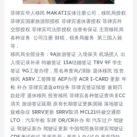
菲律宾华人移民 MAKATI实体注册公司，移民局授权
菲律宾国家旅游部授权 菲律宾退休署授权 菲律宾外
交部授权 菲律宾司法部授权 信誉有保证 主营移民局
各种业务 公司注册 财税，税务局服务 第三国入籍
等 .
移民局全部业务：9A旅游签证 入境保关 机场捞人 出
入境记录补录 特赦签证 13A结婚签证 TRV 9F 学生
签证 9G工签办理，黑名单查询/清除 退休移民 投资
移民 ASRV 工签降签 AEP办理 ACR I-CARD 更新 年
检 补办 菲律宾遣返otl业务 菲律宾签证续签 逾期罚
款处理 退休移民 投资移民 菲律宾各种签证查询 ECC
清关 旅游签证延期 原有长期签证更换国籍 落地签证
疑难杂症 SRRV更新 SRRV取消 MCL21特赦交通部
LTO：汽车年检 车牌 OR/CR补办 和 汽车过户 驾驶
证 驾驶证新办 驾驶证更新 中国驾照换菲律宾驾驶证
CDE考试包过 等房产局：房产入户/过户 房产贷款