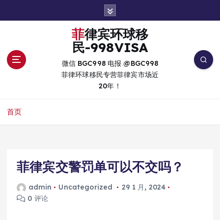
跳
转
到
菲律宾环球移
内
民-998VISA
容
微信 BGC998 电报 @BGC998
菲律环球移民专营菲律宾市场近
20年！
首页
菲律宾交警罚单可以不交吗？
admin
Uncategorized
29 1 月, 2024
0 评论