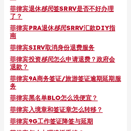
菲律宾退休
移民
签SRRV是否不好办理
了？
菲律宾PRA退休
移民
SRRV汇款DIY指
南
菲律宾SIRV取消身份退费服务
菲律宾投资
移民
怎么申请退费？政府会
退款？
菲律宾9A商务签证/旅游签证逾期延期服
务
菲律宾黑名单BLO怎么洗便宜？
菲律宾入境章和签证章怎么转移？
菲律宾9G工作签证降签与延期