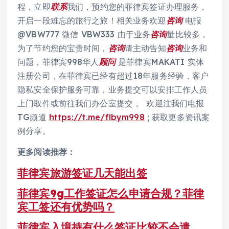
程，立即
联系
我们，预约您的菲律宾签证办理服务，
开启一段难忘的旅行之旅！相关业务欢迎
咨询
电报
@VBW777 微信 VBW333 由于业务
咨询
量比较多，
为了节约您的宝贵时间，
咨询
请主动告知
咨询
业务和
问题，菲律宾998华人
顾问
是菲律宾MAKATI 实体
注册公司，在菲律宾已经有超过18年服务经验，客户
隐私安全保护服务可靠，业务提交可以安排工作人员
上门取件或前往我们办公室提交 。 欢迎注我们电报
TG频道
https://t.me/flbym998
; 获取更多资讯案
例分享。
更多阅读推荐：
菲律宾旅游签证几天能出签
菲律宾9g工作签证怎么申请合规？菲律
宾工签还有优势吗？
菲律宾入境持有什么签证比较不会遣