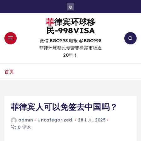
跳
转
到
菲律宾环球移
内
民-998VISA
容
微信 BGC998 电报 @BGC998
菲律环球移民专营菲律宾市场近
20年！
首页
菲律宾人可以免签去中国吗？
admin
Uncategorized
28 1 月, 2025
0 评论