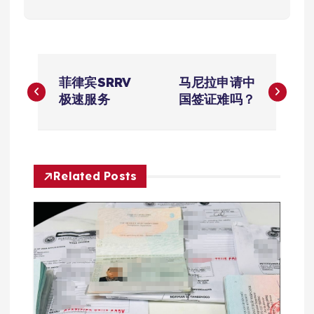
文
菲律宾SRRV
马尼拉申请中
章
极速服务
国签证难吗？
导
航
Related Posts