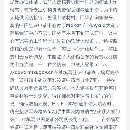
提升办证体验，驻菲大使馆将引进一种新的签证工作
模式，委托专业机构协助使馆受理签证申请，为申请
人提供现场接待、整理申请材料、回答咨询等服务。
新的中国签证申请中心位于Makati市的Ayala大道，
距原签证中心不远，即将于本月下旬正式开业。该中
心有完善的工作程序和先进的软硬体设备，严格按照
使馆的规定和要求运作，签证中心开始运作后，签证
费用会有所调整。中国驻菲大使馆公布的资费表目前
的申办流程：一、在线填表。申请人登录https :
//cova.mfa.gov.cn在线填写签证申请表，填写完毕
后，请打印出确认页和签证申请表（共7页），并在
确认页及申请表第九项签字。本人签字后与其他签证
申请材料一起递交。请仔细核对申请表中填写的信
息，确保准确无误。M，F，X2签证申请人填表时，
请完整填写表格第6.2项“中国境内邀请方/联系人或组
织”，须填写中国邀请公司的公司全称。二、在线填写
签证申请表后，即可持签证申请材料前往使馆领事证