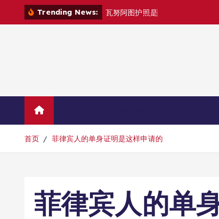
跳
Trending News:
瓦
努
阿
图
护
照
是
否
能
在
马
尼
拉
自
由
转
到
内
容
Home
联系华人移民
首页
菲律宾人的单身证明是这样申请的
菲律宾人的单