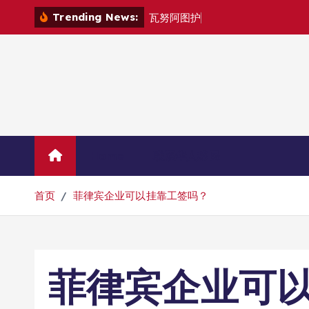
跳
Trending News:
瓦
努
阿
图
护
照
是
否
能
在
转
到
内
容
Home
联系华人移民
首页
菲律宾企业可以挂靠工签吗？
菲律宾企业可