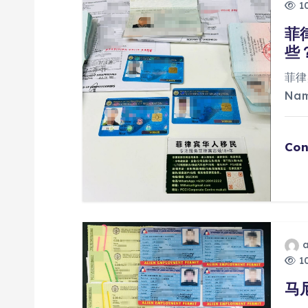
10
菲
些
菲律
Na
Con
10
马