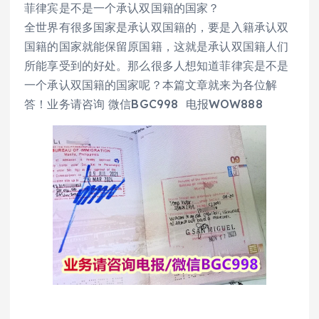
菲律宾是不是一个承认双国籍的国家？
全世界有很多国家是承认双国籍的，要是入籍承认双
国籍的国家就能保留原国籍，这就是承认双国籍人们
所能享受到的好处。那么很多人想知道菲律宾是不是
一个承认双国籍的国家呢？本篇文章就来为各位解
答！业务请咨询 微信BGC998 电报WOW888