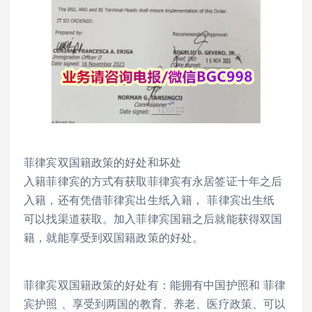
菲律宾双国籍政策的好处和坏处
入籍菲律宾的方式有获取菲律宾有永居签证十年之后
入籍，还有凭借菲律宾出生纸入籍， 菲律宾出生纸
可以找渠道获取。加入菲律宾国籍之后就能获得双国
籍，就能享受到双国籍政策的好处。
菲律宾双国籍政策的好处有：能拥有中国护照和 菲律
宾护照 、享受到两国的教育、养老、医疗政策、可以