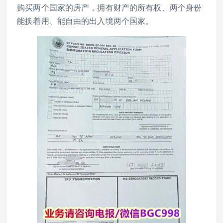
购买两个国家的房产，拥有财产的所有权、两个身份
能换着用、能自由的出入境两个国家。