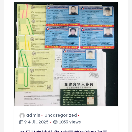
admin
Uncategorized
9 4 月, 2025
1033 views