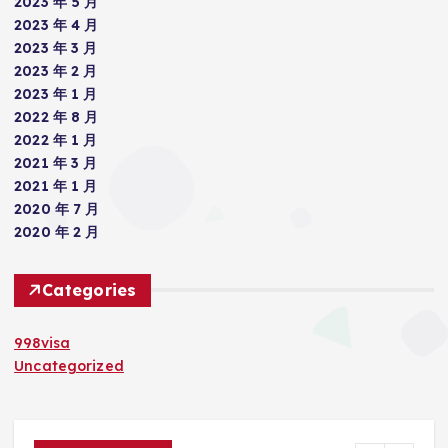
2023 年 5 月
2023 年 4 月
2023 年 3 月
2023 年 2 月
2023 年 1 月
2022 年 8 月
2022 年 1 月
2021 年 3 月
2021 年 1 月
2020 年 7 月
2020 年 2 月
Categories
998visa
Uncategorized