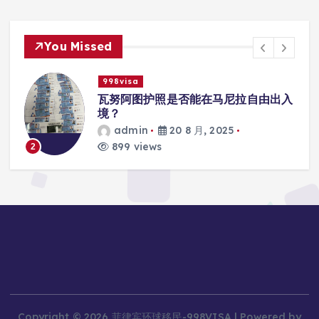
You Missed
998visa
99
瓦努阿图护照是否能在马尼拉自由出入
瓦
境？
学
admin
20 8 月, 2025
899 views
8
3
Copyright © 2026 菲律宾环球移民-998VISA | Powered by