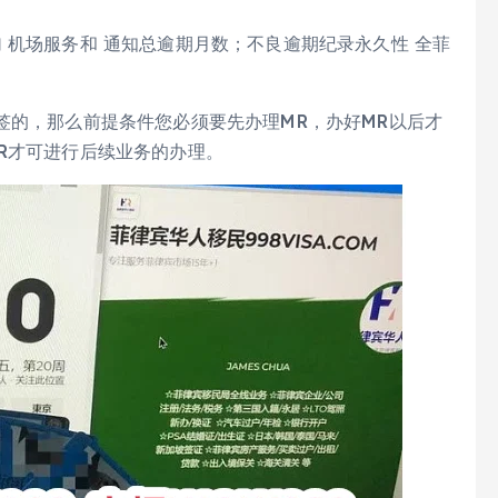
 机场服务和 通知总逾期月数；不良逾期纪录永久性 全菲
签的，那么前提条件您必须要先办理MR，办好MR以后才
R才可进行后续业务的办理。