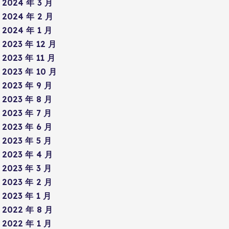
2024 年 3 月
2024 年 2 月
2024 年 1 月
2023 年 12 月
2023 年 11 月
2023 年 10 月
2023 年 9 月
2023 年 8 月
2023 年 7 月
2023 年 6 月
2023 年 5 月
2023 年 4 月
2023 年 3 月
2023 年 2 月
2023 年 1 月
2022 年 8 月
2022 年 1 月