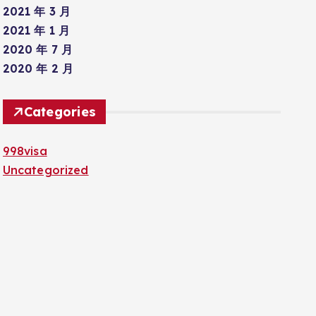
2021 年 3 月
2021 年 1 月
2020 年 7 月
2020 年 2 月
Categories
998visa
Uncategorized