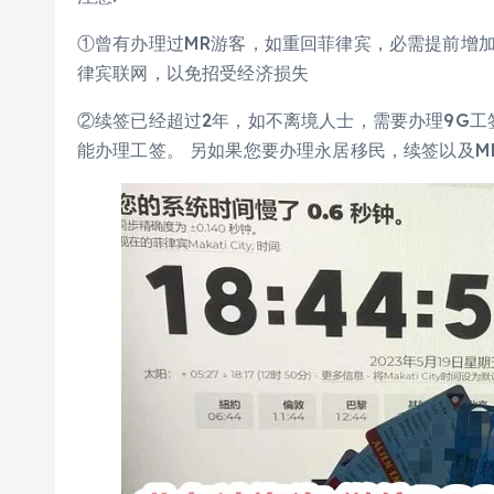
①曾有办理过MR游客，如重回菲律宾，必需提前增加
律宾联网，以免招受经济损失
②续签已经超过2年，如不离境人士，需要办理9G工
能办理工签。 另如果您要办理永居移民，续签以及M