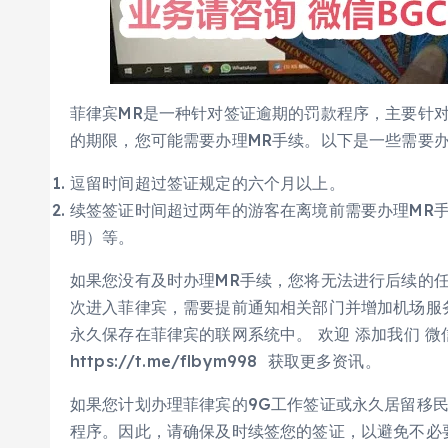
菲律宾MR是一种针对签证逾期的罚款程序，主要针
的期限，您可能需要办理MR手续。以下是一些需要办
逗留时间超过签证规定的六个月以上。
续签签证时间超过两年的游客在离境前需要办理MR手
明）等。
如果您没有及时办理MR手续，您将无法进行后续的
次进入菲律宾，需要提前通知相关部门并增加机场服
永久保存在菲律宾的联网系统中。 欢迎 添加我们 微信
https://t.me/flbym998 获取更多资讯。
如果您计划办理菲律宾的9G工作签证或永久居留移
程序。因此，请确保及时续签您的签证，以避免不必