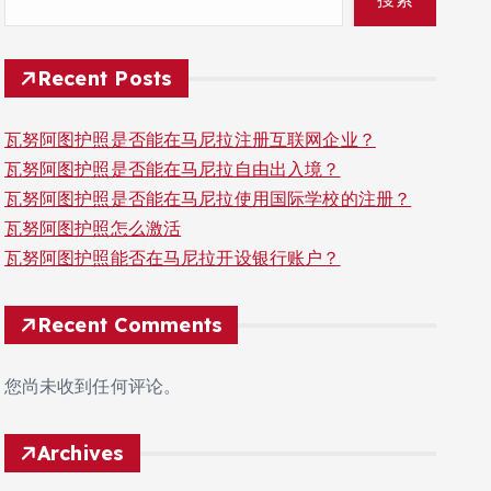
Recent Posts
瓦努阿图护照是否能在马尼拉注册互联网企业？
瓦努阿图护照是否能在马尼拉自由出入境？
瓦努阿图护照是否能在马尼拉使用国际学校的注册？
瓦努阿图护照怎么激活
瓦努阿图护照能否在马尼拉开设银行账户？
Recent Comments
您尚未收到任何评论。
Archives