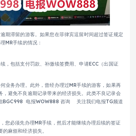
对逾期滞留的游客。如果您在菲律宾逗留时间超过签证规定
理MR手续的情况：
续，包括支付罚款、补缴续签费用、申请ECC（出国证
任何业务办理。此外，曾经办理过MR手续的游客，如果再
务，避免不良逾期记录带来的经济损失。此类不良记录会
BGC998 电报WOW888 咨询 关注我们电报TG频道
民，您必须先办理MR手续，然后才能继续办理后续的签证
要的麻烦和经济损失。