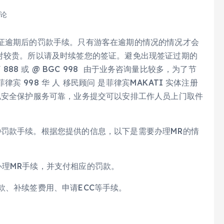
评论
签证逾期后的罚款手续。只有游客在逾期的情况的情况才会
相对较贵。所以请及时续签您的签证。避免出现签证过期的
 888 或 @ BGC 998 由于业务咨询量比较多，为了节
 998 华 人 移民顾问 是菲律宾MAKATI 实体注册
私安全保护服务可靠，业务提交可以安排工作人员上门取件
种罚款手续。根据您提供的信息，以下是需要办理MR的情
办理MR手续，并支付相应的罚款。
款、补续签费用、申请ECC等手续。