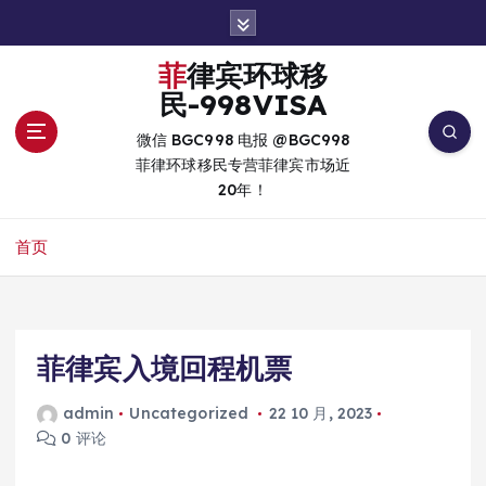
跳
转
到
菲律宾环球移
内
民-998VISA
容
微信 BGC998 电报 @BGC998
菲律环球移民专营菲律宾市场近
20年！
首页
菲律宾入境回程机票
admin
Uncategorized
22 10 月, 2023
0 评论