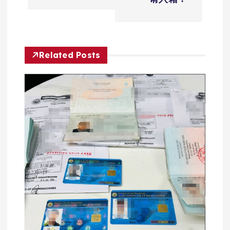
导
航
Related Posts