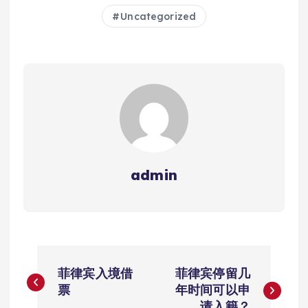
Uncategorized
admin
文
菲律宾入境借
菲律宾停留几
章
票
年时间可以申
请入籍？