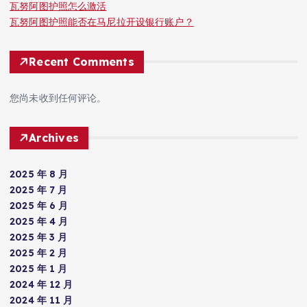
瓦努阿图护照怎么激活
瓦努阿图护照能否在马尼拉开设银行账户？
Recent Comments
您尚未收到任何评论。
Archives
2025 年 8 月
2025 年 7 月
2025 年 6 月
2025 年 4 月
2025 年 3 月
2025 年 2 月
2025 年 1 月
2024 年 12 月
2024 年 11 月