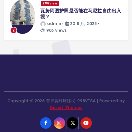
998visa
联
瓦努阿图护照是否能在马尼拉自由出入
境？
admin
20 8 月, 2025
903 views
2
Copyright © 2026 菲律宾环球移民-998VISA | Powered by
Desert Themes