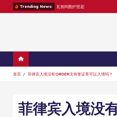
跳
Trending News:
瓦
努
阿
图
护
照
是
否
能
在
马
尼
拉
自
由
转
到
内
容
Home
联系华人移民
首页
菲律宾入境没有ORDER没有签证章可以入境吗？
菲律宾入境没有