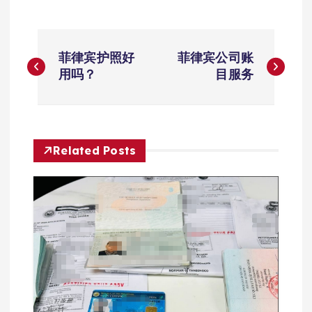
文
菲律宾护照好
菲律宾公司账
章
用吗？
目服务
导
航
Related Posts