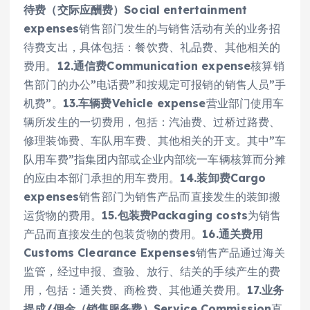
待费（交际应酬费）Social entertainment
expenses
销售部门发生的与销售活动有关的业务招
待费支出，具体包括：餐饮费、礼品费、其他相关的
费用。
12.通信费Communication expense
核算销
售部门的办公”电话费”和按规定可报销的销售人员”手
机费”。
13.车辆费Vehicle expense
营业部门使用车
辆所发生的一切费用，包括：汽油费、过桥过路费、
修理装饰费、车队用车费、其他相关的开支。其中”车
队用车费”指集团内部或企业内部统一车辆核算而分摊
的应由本部门承担的用车费用。
14.装卸费Cargo
expenses
销售部门为销售产品而直接发生的装卸搬
运货物的费用。
15.包装费Packaging costs
为销售
产品而直接发生的包装货物的费用。
16.通关费用
Customs Clearance Expenses
销售产品通过海关
监管，经过申报、查验、放行、结关的手续产生的费
用，包括：通关费、商检费、其他通关费用。
17.业务
提成/佣金（销售服务费）Service Commission
直