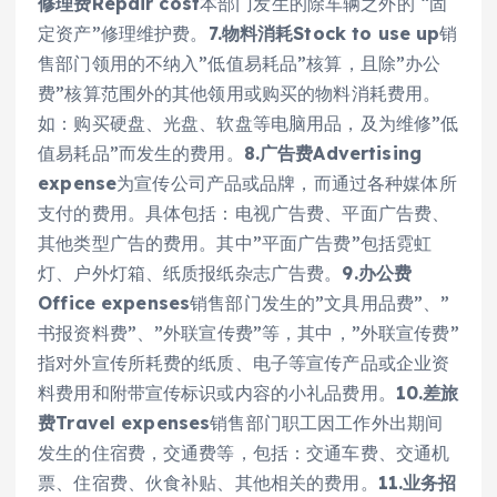
修理费Repair cost
本部门发生的除车辆之外的 “固
定资产”修理维护费。
7.物料消耗Stock to use up
销
售部门领用的不纳入”低值易耗品”核算，且除”办公
费”核算范围外的其他领用或购买的物料消耗费用。
如：购买硬盘、光盘、软盘等电脑用品，及为维修”低
值易耗品”而发生的费用。
8.广告费Advertising
expense
为宣传公司产品或品牌，而通过各种媒体所
支付的费用。具体包括：电视广告费、平面广告费、
其他类型广告的费用。其中”平面广告费”包括霓虹
灯、户外灯箱、纸质报纸杂志广告费。
9.办公费
Office expenses
销售部门发生的”文具用品费”、”
书报资料费”、”外联宣传费”等，其中，”外联宣传费”
指对外宣传所耗费的纸质、电子等宣传产品或企业资
料费用和附带宣传标识或内容的小礼品费用。
10.差旅
费Travel expenses
销售部门职工因工作外出期间
发生的住宿费，交通费等，包括：交通车费、交通机
票、住宿费、伙食补贴、其他相关的费用。
11.业务招