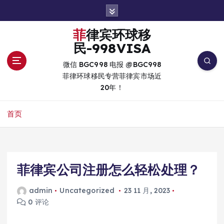
跳
转
到
菲律宾环球移
内
民-998VISA
容
微信 BGC998 电报 @BGC998
菲律环球移民专营菲律宾市场近
20年！
首页
菲律宾公司注册怎么轻松处理？
admin
Uncategorized
23 11 月, 2023
0 评论