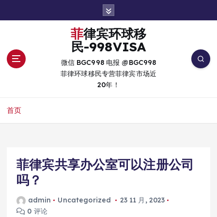
跳
转
到
菲律宾环球移
内
民-998VISA
容
微信 BGC998 电报 @BGC998
菲律环球移民专营菲律宾市场近
20年！
首页
菲律宾共享办公室可以注册公司
吗？
admin
Uncategorized
23 11 月, 2023
0 评论