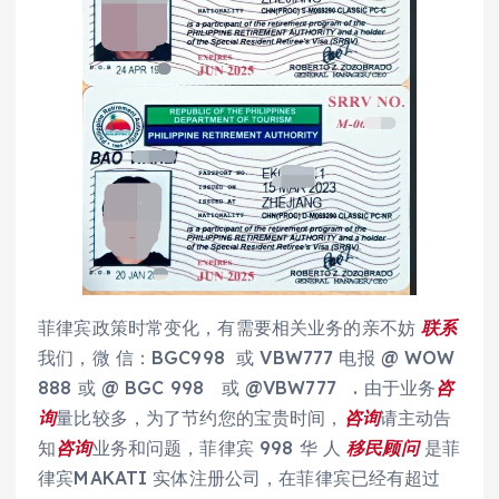
菲律宾政策时常变化，有需要相关业务的亲不妨
联系
我们，微 信：BGC998 或 VBW777 电报 @ WOW
888 或 @ BGC 998 或 @VBW777 . 由于业务
咨
询
量比较多，为了节约您的宝贵时间，
咨询
请主动告
知
咨询
业务和问题，菲律宾 998 华 人
移民
顾问
是菲
律宾MAKATI 实体注册公司，在菲律宾已经有超过