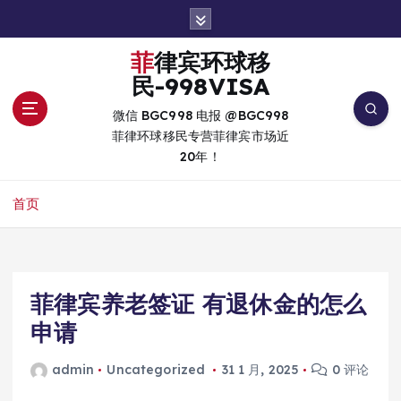
跳
转
到
菲律宾环球移
内
民-998VISA
容
微信 BGC998 电报 @BGC998
菲律环球移民专营菲律宾市场近
20年！
首页
菲律宾养老签证 有退休金的怎么
申请
admin
Uncategorized
31 1 月, 2025
0 评论