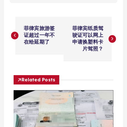
文
菲律宾旅游签
菲律宾纸质驾
章
证超过一年不
驶证可以网上
在给延期了
申请换塑料卡
导
片驾照？
航
Related Posts