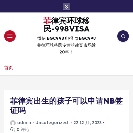
跳
转
到
菲律宾环球移
内
民-998VISA
容
微信 BGC998 电报 @BGC998
菲律环球移民专营菲律宾市场近
20年！
首页
菲律宾出生的孩子可以申请NB签
证吗
admin
Uncategorized
22 12 月, 2023
0 评论