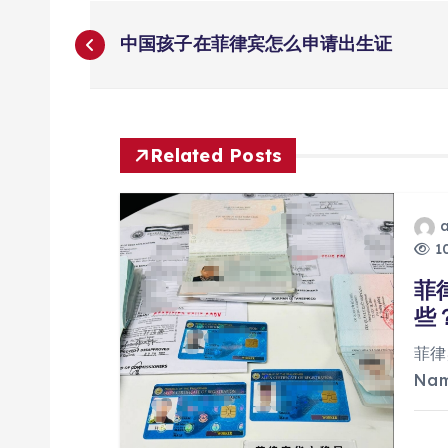
文
中国孩子在菲律宾怎么申请出生证
章
导
Related Posts
航
10
菲
些
菲律
Na