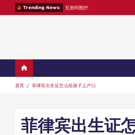
跳
Trending News:
瓦
努
阿
图
护
照
是
否
能
在
转
到
内
容
Home
联系华人移民
首页
菲律宾出生证怎么给孩子上户口
菲律宾出生证