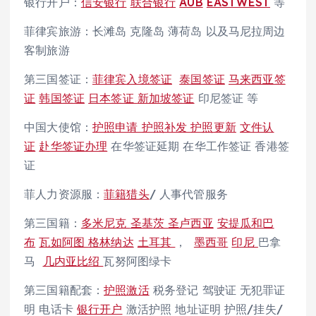
银行开户：
信安银行
联合银行
AUB
EASTWEST
等
菲律宾旅游：长滩岛 克隆岛 薄荷岛 以及马尼拉周边
客制旅游
第三国签证：
菲律宾入境签证
泰国签证
马来西亚签
证
韩国签证
日本签证
新加坡签证
印尼签证 等
中国大使馆：
护照申请 护照补发 护照更新
文件认
证
赴华签证办理
在华签证延期 在华工作签证 香港签
证
菲人力资源服：
菲籍猎头
/ 人事代管服务
第三国籍：
多米尼克
圣基茨
圣卢西亚
安提瓜和巴
布
瓦如阿图
格林纳达
土耳其
，
墨西哥
印尼
巴拿
马
几内亚比绍
瓦努阿图绿卡
第三国籍配套：
护照激活
税务登记 驾驶证 无犯罪证
明 电话卡
银行开户
激活护照 地址证明 护照/挂失/