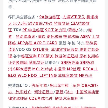
房产/不动产/法务相关服务 法规入籍第三国家入籍
等 .
移民局全部业务：
9A旅游签证
入境VIP保关
机场捞
人
出入境记录/查询/补录
特赦签证
13A结婚签
证
TRV
9F 学生签证
9G工签办理
/
降签/
补办/
续
签
，
黑名单查询
/
清除
退休移民
投资移民
ASRV
工签
降签
AEP办理
ACR I-CARD
更新 年检 补办
菲律宾
遣返
VDO OS
OTL业务
菲律宾签证续签
逾期罚款处
理
各种
签证查询
ECC清关
旅游签证延期
原有长期签
证更换国籍
落地签证
疑难杂症
SRRV更新
SRRV取
消
SRRV退费
MCL21特赦
补盖章
MR处理
RECALL
BLO WLO HDO LIFTING
菲律宾婚签
MR办理
交通部LTO：
汽车年检
/
免出席年检
车牌
OR/CR补
办
汽车过户
驾驶证新办
/
更新
/
补办
中国驾照换菲
律宾驾驶证
CDE考试包过
解除汽车抵押
等