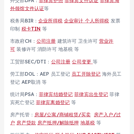
外交部DFA：
菲律宾护照
菲律宾文件认证
菲律宾海
外领馆文件认证
等
税务局BIR：
企业所得税
企业审计
个人所得税
发票
印制
税卡TIN
等
市政府CH：
公司注册
建筑许可 卫生许可
营业许
可
装修许可 消防许可 地基税 等
工贸部SEC/DTI：
公司注册
公司变更
等
劳工部DOL：AEP 员工登记
员工开除登记
海外员工
登记 AEP取消 等
统计局PSA：
菲律宾结婚登记
菲律宾出生登记
菲律
宾死亡登记
菲律宾离婚登记
等
房产托管：
房屋/公寓/商铺租赁/买卖
房产入户/过
户
房产贷款
房产抵押/解除抵押
地基税
等