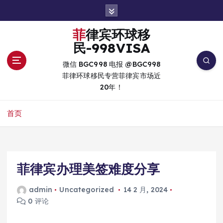
跳
转
到
菲律宾环球移
内
民-998VISA
容
微信 BGC998 电报 @BGC998
菲律环球移民专营菲律宾市场近
20年！
首页
菲律宾办理美签难度分享
admin
Uncategorized
14 2 月, 2024
0 评论