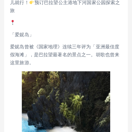
儿就行！
预订巴拉望公主港地下河国家公园探索之
旅
「爱妮岛」
爱妮岛曾被《国家地理》连续三年评为「亚洲最佳度
假海滩」，是巴拉望最著名的景点之一。胡歌也曾来
这里旅游。