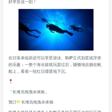
好享受这一刻！
在日落来临前还可以享受游泳、SUP立式划桨或浮潜
的乐趣；一整个海水嬉戏玩耍过后，慵懒地在躺在帆
船上，看着一轮红日缓缓地下沉。
「长滩岛拖曳伞体验」
预订
长滩岛拖曳伞体验