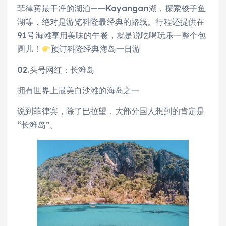
菲律宾最干净的湖泊——Kayangan湖，探索梭子鱼
湖等，绝对是游览科隆最经典的路线。行程还提供在
91号海滩享用美味的午餐，就是说吃喝玩乐一整个包
圆儿！
预订科隆经典海岛一日游
02.头号网红：长滩岛
拥有世界上最美白沙滩的海岛之一
说到菲律宾，除了巴拉望，大部分国人想到的肯定是
“长滩岛”。