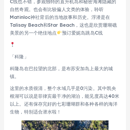
C线也不错，参观独特的直升机岛和秘密海滩隐藏的
自然奇观。也会有比较偏人文类的体验，聆听
Matinloc神社背后的当地故事和历史。浮潜是在
Talisay Beach和Star Beach，这也是欣赏珊瑚礁
美景的另一个绝佳地点
预订爱妮岛跳岛C线
「科隆」
科隆岛在巴拉望的北部，是布苏安加岛上最大的城
镇。
这里的水质很清，整个水域几乎是0污染。其中凯央
根湖可以说是菲律宾最干净的湖泊，能见度高达40米
以上。还有保存完好的七彩珊瑚群和各种各样的海洋
生物，特别适合潜水啦！