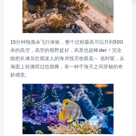
15分钟拖曳伞飞行体验，整个过程最高可以升到500
米的高空，高空的视野超好，风景也超棒der！完全
能把长滩岛壮观迷人的海岸线尽收眼底～ 低时呢，从
海面上轻拂而过也很爽，有一种于海天之间穿梭的奇
妙感觉。