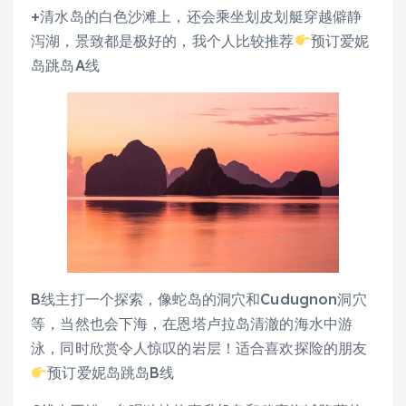
+清水岛的白色沙滩上，还会乘坐划皮划艇穿越僻静
泻湖，景致都是极好的，我个人比较推荐
预订爱妮
岛跳岛A线
B线主打一个探索，像蛇岛的洞穴和Cudugnon洞穴
等，当然也会下海，在恩塔卢拉岛清澈的海水中游
泳，同时欣赏令人惊叹的岩层！适合喜欢探险的朋友
预订爱妮岛跳岛B线