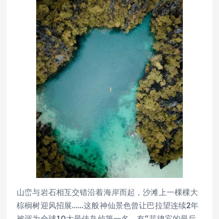
山峦与岩石相互交错沿着海岸而起，沙滩上一棵棵大
棕榈树迎风招展……这般神仙景色曾让巴拉望连续2年
被评为全球10大最佳岛屿第一名，有“菲律宾的最后