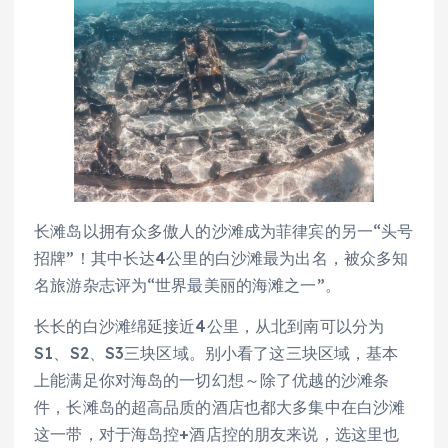
长滩岛以拥有众多傲人的沙滩成为菲律宾的另一“头号
招牌”！其中长达4公里的白沙滩最为出名，被众多知
名旅游杂志评为“世界最美丽的海滩之一”。
长长的白沙滩绵延接近4公里，从北到南可以分为
S1、S2、S3三块区域。别小看了这三块区域，基本
上能满足你对海岛的一切幻想～除了优越的沙滩条
件，长滩岛的超高品质的酒店也都大多集中在白沙滩
这一带，对于海岛控+酒店控的朋友来说，选这里也