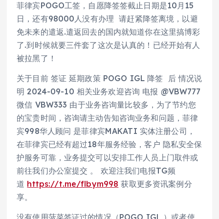
菲律宾POGO工签，自愿降签签截止日期是10月15
日，还有98000人没有办理 请赶紧降签离境，以避
免未来的遣返.遣返回去的国内就知道你在这里搞博彩
了.到时候就要三件套了这次是认真的！已经开始有人
被拉黑了！
关于目前 签证 延期政策 POGO IGL 降签 后 情况说
明 2024-09-10 相关业务欢迎咨询 电报 @VBW777
微信 VBW333 由于业务咨询量比较多，为了节约您
的宝贵时间，咨询请主动告知咨询业务和问题，菲律
宾998华人顾问 是菲律宾MAKATI 实体注册公司，
在菲律宾已经有超过18年服务经验，客户 隐私安全保
护服务可靠，业务提交可以安排工作人员上门取件或
前往我们办公室提交 。 欢迎注我们电报TG频
道
https://t.me/flbym998
获取更多资讯案例分
享。
没有使用菠菜签证过的情况（POGO IGL ）或者使