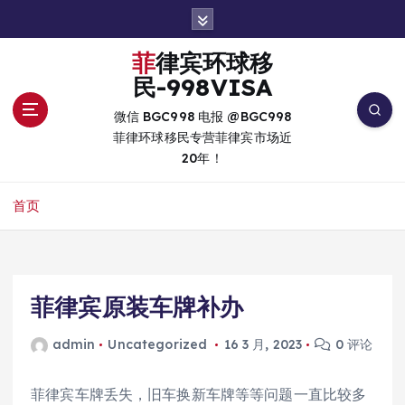
跳
转
到
菲律宾环球移
内
民-998VISA
容
微信 BGC998 电报 @BGC998
菲律环球移民专营菲律宾市场近
20年！
首页
菲律宾原装车牌补办
admin
Uncategorized
16 3 月, 2023
0 评论
菲律宾车牌丢失，旧车换新车牌等等问题一直比较多