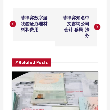
文
菲律宾数字游
菲律宾知名中
章
牧签证办理材
文咨询公司
料和费用
会计 移民 法
导
务
航
Related Posts