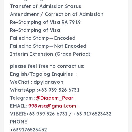
Transfer of Admission Status
Amendment / Correction of Admission
Re-Stamping of Visa RA 7919
Re-Stamping of Visa
Failed to Stamp — Encoded
Failed to Stamp — Not Encoded
Interim Extension (Grace Period)
please feel free to contact us:
English/Tagalog Inquiries ：
WeChat : dpylanayon
WhatsApp :+63 939 526 6731
Telegram :
@Diadem_Pearl
EMAIL:
998visa@gmail.com
VIBER:+63 939 526 6731 / +63 9176523432
PHONE:
+639176523432