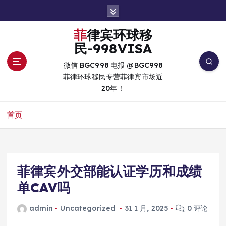
跳
转
到
菲律宾环球移
内
民-998VISA
容
微信 BGC998 电报 @BGC998
菲律环球移民专营菲律宾市场近
20年！
首页
菲律宾外交部能认证学历和成绩
单CAV吗
admin
Uncategorized
31 1 月, 2025
0 评论