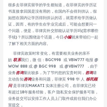
很多去菲律宾留学的学生都知道，在菲律宾的学历证
书直接拿回国是没有用的，在国内不会得到供认，假
如想在国内让学历得到供认的话，就需求给学历做认
证，因而，有的学生在学业完成后，可能会想要问一
个问题，便是，菲律宾外交部能认证学历吗(需求哪些
手续)？所以围绕这个话题，今日
小编
就来带咱们一起
了解下相关方面的内容。
菲律宾政策时常变化，有需要相关业务的亲不
妨
联系
我们，微 信：BGC998 或 VBW777 电报 @
WOW 888 或 @ BGC 998 或 @VBW777 . 由于
业务
咨询
量比较多，为了节约您的宝贵时间，
咨询
请
主动告知
咨询
业务和问题，菲律宾 998 华 人
移民
顾
问
是菲律宾MAKATI 实体注册公司，在菲律宾已经
有超过18年服务经验，客户 隐私安全保护服务可靠，
业务提交可以安排工作人员上门取件或前往我们办公
室提交 。