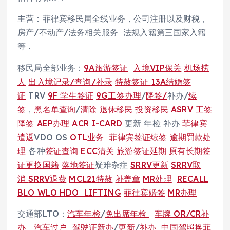
主营：菲律宾移民局全线业务，公司注册以及财税，
房产/不动产/法务相关服务 法规入籍第三国家入籍
等 .
移民局全部业务：
9A旅游签证
入境VIP保关
机场捞
人
出入境记录/查询/补录
特赦签证
13A结婚签
证
TRV
9F 学生签证
9G工签办理
/
降签/
补办/
续
签
，
黑名单查询
/
清除
退休移民
投资移民
ASRV
工签
降签
AEP办理
ACR I-CARD
更新 年检 补办
菲律宾
遣返
VDO OS
OTL业务
菲律宾签证续签
逾期罚款处
理
各种
签证查询
ECC清关
旅游签证延期
原有长期签
证更换国籍
落地签证
疑难杂症
SRRV更新
SRRV取
消
SRRV退费
MCL21特赦
补盖章
MR处理
RECALL
BLO WLO HDO LIFTING
菲律宾婚签
MR办理
交通部LTO：
汽车年检
/
免出席年检
车牌
OR/CR补
办
汽车过户
驾驶证新办
/
更新
/
补办
中国驾照换菲