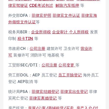
律宾驾驶证
CDE考试包过
解除汽车抵押
等
外交部DFA：
菲律宾护照
菲律宾文件认证
菲律宾海
外领馆文件认证
等
税务局BIR：
企业所得税
企业审计
个人所得税
发票
印制
税卡TIN
等
市政府CH：
公司注册
建筑许可 卫生许可
营业许
可
装修许可 消防许可 地基税 等
工贸部SEC/DTI：
公司注册
公司变更
等
劳工部DOL：AEP 员工登记
员工开除登记
海外员工
登记 AEP取消 等
统计局PSA：
菲律宾结婚登记
菲律宾出生登记
菲律
宾死亡登记
菲律宾离婚登记
等
房产托管：
房屋/公寓/商铺租赁/买卖
房产入户/过