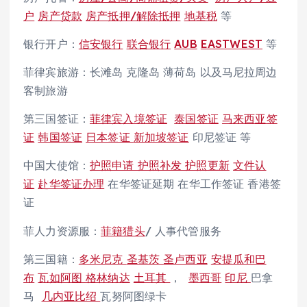
户
房产贷款
房产抵押/解除抵押
地基税
等
银行开户：
信安银行
联合银行
AUB
EASTWEST
等
菲律宾旅游：长滩岛 克隆岛 薄荷岛 以及马尼拉周边
客制旅游
第三国签证：
菲律宾入境签证
泰国签证
马来西亚签
证
韩国签证
日本签证
新加坡签证
印尼签证 等
中国大使馆：
护照申请 护照补发 护照更新
文件认
证
赴华签证办理
在华签证延期 在华工作签证 香港签
证
菲人力资源服：
菲籍猎头
/ 人事代管服务
第三国籍：
多米尼克
圣基茨
圣卢西亚
安提瓜和巴
布
瓦如阿图
格林纳达
土耳其
，
墨西哥
印尼
巴拿
马
几内亚比绍
瓦努阿图绿卡