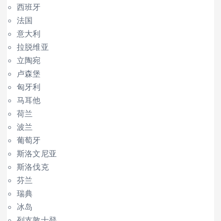
西班牙
法国
意大利
拉脱维亚
立陶宛
卢森堡
匈牙利
马耳他
荷兰
波兰
葡萄牙
斯洛文尼亚
斯洛伐克
芬兰
瑞典
冰岛
列支敦士登