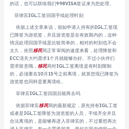
的话，也可以联络我们998VISA签证来为您处理。
菲律宾IGL工签回国手续处理时刻
依据上述文章来说，假如申请人持有的IGL工签现
已降签为游览签，并且游览签是在有效期内的，这种
情况处理回国手续是比较简单的，相对的时刻也不会
太久，依照
移民
局正常审阅的速度来看，处理降签和
ECC清关大约需求1个月就能够办好。不过小伙伴们
需求留意哦，
移民
局对IGL工签离境是有时刻限制
的，必须要在10月15号之前离境，就算您现已降签为
游览签也同样是要离境哈。
菲律宾IGL工签回国后能再去吗
依据菲律宾
移民
局的最新规定，原先持有IGL工签
或者是IGL工签降签为游览签的人员，手续齐全并且
合法离境的，是能够再进入菲律宾的，不过要想再次
进入菲律宾，有一点需求留意，最好在国内停留一个