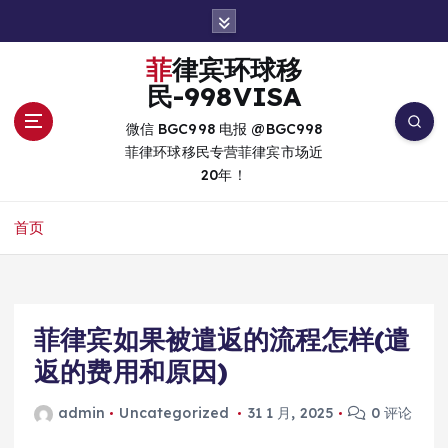
跳
转
到
菲律宾环球移
内
民-998VISA
容
微信 BGC998 电报 @BGC998
菲律环球移民专营菲律宾市场近
20年！
首页
菲律宾如果被遣返的流程怎样(遣
返的费用和原因)
admin
Uncategorized
31 1 月, 2025
0 评论