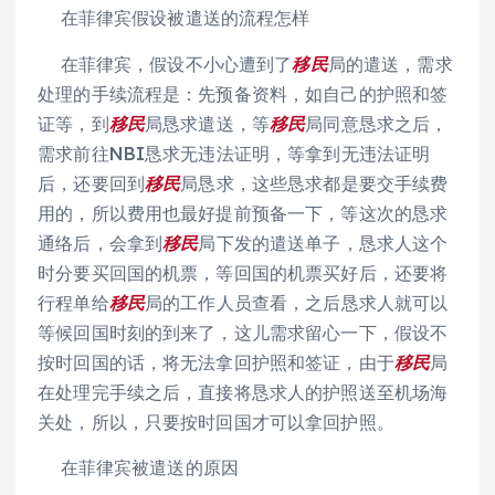
在菲律宾假设被遣送的流程怎样
在菲律宾，假设不小心遭到了
移民
局的遣送，需求
处理的手续流程是：先预备资料，如自己的护照和签
证等，到
移民
局恳求遣送，等
移民
局同意恳求之后，
需求前往NBI恳求无违法证明，等拿到无违法证明
后，还要回到
移民
局恳求，这些恳求都是要交手续费
用的，所以费用也最好提前预备一下，等这次的恳求
通络后，会拿到
移民
局下发的遣送单子，恳求人这个
时分要买回国的机票，等回国的机票买好后，还要将
行程单给
移民
局的工作人员查看，之后恳求人就可以
等候回国时刻的到来了，这儿需求留心一下，假设不
按时回国的话，将无法拿回护照和签证，由于
移民
局
在处理完手续之后，直接将恳求人的护照送至机场海
关处，所以，只要按时回国才可以拿回护照。
在菲律宾被遣送的原因