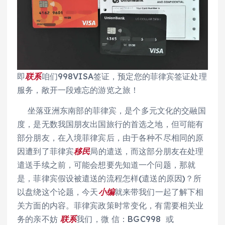
即
联系
咱们998VISA签证，预定您的菲律宾签证处理
服务，敞开一段难忘的游览之旅！
坐落亚洲东南部的菲律宾，是个多元文化的交融国
度，是无数我国朋友出国旅行的首选之地，但可能有
部分朋友，在入境菲律宾后，由于各种不尽相同的原
因遭到了菲律宾
移民
局的遣送，而这部分朋友在处理
遣送手续之前，可能会想要先知道一个问题，那就
是，菲律宾假设被遣送的流程怎样(遣送的原因)？所
以盘绕这个论题，今天
小编
就来带我们一起了解下相
关方面的内容。菲律宾政策时常变化，有需要相关业
务的亲不妨
联系
我们，微 信：BGC998 或