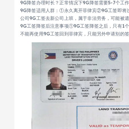
9G降签办理时长？正常情况下9G降签需要5-7个工
9G降签适用人群：①永久离开菲律宾②9G工签即
公司9G工签去新公司上班，属于非法劳务，可能被
9G工签降签后注意事项①9G工签降签之后，只有1
不能再使用9G工签回到菲律宾，只能另外申请别的