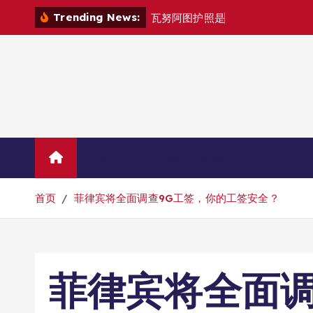
跳
Trending News:
瓦
努
阿
图
护
照
是
否
能
在
马
尼
拉
自
由
转
到
内
容
Home
联系华人移民
首页
菲律宾将全面调查9G工签，你的工签安全？
菲律宾将全面调