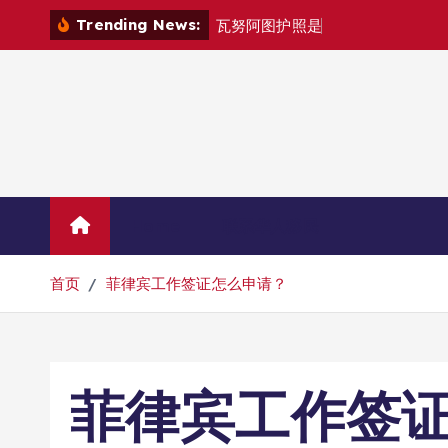
跳
Trending News:
瓦
努
阿
图
护
照
是
否
能
在
马
尼
拉
自
由
转
到
内
容
Home
联系华人移民
首页
菲律宾工作签证怎么申请？
菲律宾工作签