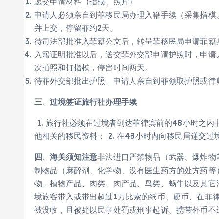
递交申请材料（指模、照片）
申请人必须亲自到菲移民局办理入籍手续（采集指模
并上交，停留菲约2天。
待司法部批准入菲籍公文后，转呈菲移民局申请菲籍
入籍证明批准以后，送交菲外交部申请护照时，申请
次拍照和打指模，停留时间两天。
待菲外交部批出护照，申请人亲自到菲领取护照或律
三、过境签证旅行社办理手续
1. 旅行社必须在过境者到达菲律宾前的48小时之
他相关的移民资料； 2. 在48小时内向移民局递交
四、海关须知注意
非法进口严禁物品（武器、爆炸物
制物品（麻醉剂、化学物、没有医生药方的处方药等
物、植物产品、肉类、肉产品、鸟类、蜗牛以及其它
境旅客带入或带出超过1万比索的纸币、硬币、在菲
被没收，且被处以民事处罚或刑事起诉。携带外币不