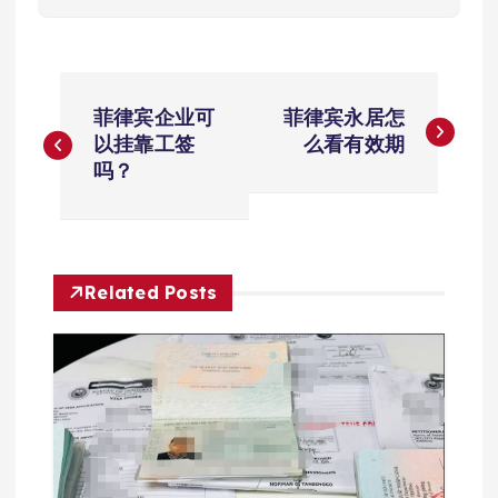
文
菲律宾企业可
菲律宾永居怎
章
以挂靠工签
么看有效期
吗？
导
航
Related Posts