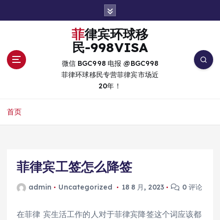
跳
转
到
菲律宾环球移
内
民-998VISA
容
微信 BGC998 电报 @BGC998
菲律环球移民专营菲律宾市场近
20年！
首页
菲律宾工签怎么降签
admin
Uncategorized
18 8 月, 2023
0 评论
在菲律
宾生活工作的人对于菲律宾降签这个词应该都