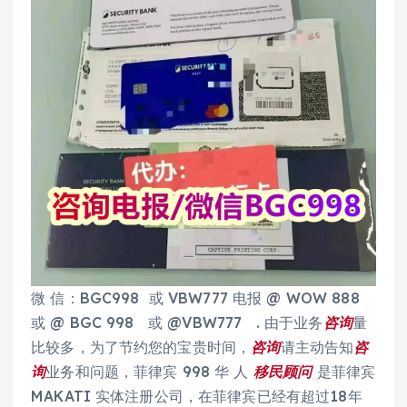
微 信：BGC998 或 VBW777 电报 @ WOW 888
或 @ BGC 998 或 @VBW777 . 由于业务
咨询
量
比较多，为了节约您的宝贵时间，
咨询
请主动告知
咨
询
业务和问题，菲律宾 998 华 人
移民
顾问
是菲律宾
MAKATI 实体注册公司，在菲律宾已经有超过18年