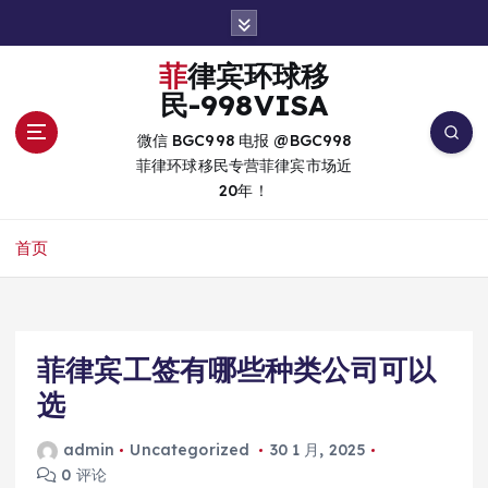
跳
转
到
菲律宾环球移
内
民-998VISA
容
微信 BGC998 电报 @BGC998
菲律环球移民专营菲律宾市场近
20年！
首页
菲律宾工签有哪些种类公司可以
选
admin
Uncategorized
30 1 月, 2025
0 评论