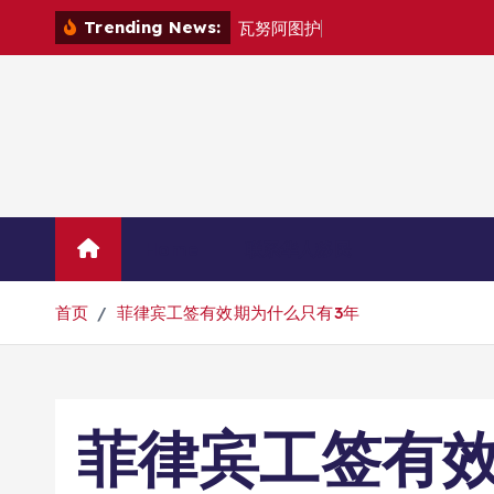
跳
Trending News:
瓦
努
阿
图
护
照
是
否
能
在
转
到
内
容
Home
联系华人移民
首页
菲律宾工签有效期为什么只有3年
菲律宾工签有效