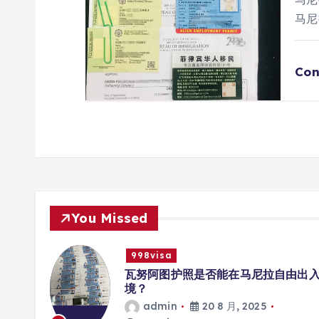
马尼
Con
You Missed
998visa
册互联
瓦努阿图护照是否能在马尼拉自由出
境？
admin
20 8 月, 2025