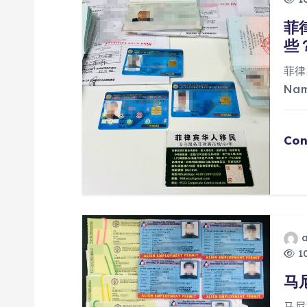
菲
些
菲律
Na
Con
10
马
马尼