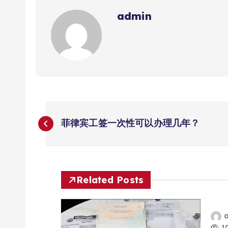
admin
文
菲律宾工签一次性可以办理几年？
章
导
Related Posts
航
10