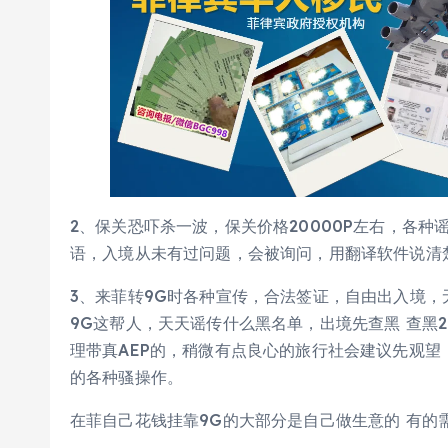
2、保关恐吓杀一波，保关价格20000P左右，各
语，入境从未有过问题，会被询问，用翻译软件说清
3、来菲转9G时各种宣传，合法签证，自由出入境
9G这帮人，天天谣传什么黑名单，出境先查黑 查黑
理带真AEP的，稍微有点良心的旅行社会建议先观望
的各种骚操作。
在菲自己花钱挂靠9G的大部分是自己做生意的 有的