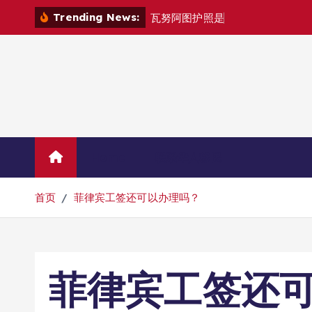
跳
Trending News:
瓦
努
阿
图
护
照
是
否
能
在
马
尼
拉
自
由
转
到
内
容
Home
联系华人移民
首页
菲律宾工签还可以办理吗？
菲律宾工签还