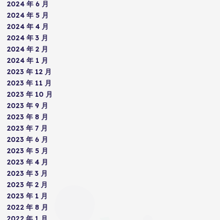
2024 年 6 月
2024 年 5 月
2024 年 4 月
2024 年 3 月
2024 年 2 月
2024 年 1 月
2023 年 12 月
2023 年 11 月
2023 年 10 月
2023 年 9 月
2023 年 8 月
2023 年 7 月
2023 年 6 月
2023 年 5 月
2023 年 4 月
2023 年 3 月
2023 年 2 月
2023 年 1 月
2022 年 8 月
2022 年 1 月