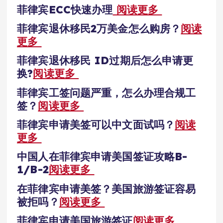
菲律宾ECC快速办理
阅读更多
菲律宾退休移民2万美金怎么购房？
阅读
更多
菲律宾退休移民 ID过期后怎么申请更
换?
阅读更多
菲律宾工签问题严重，怎么办理合规工
签？
阅读更多
菲律宾申请美签可以中文面试吗？
阅读
更多
中国人在菲律宾申请美国签证攻略B-
1/B-2
阅读更多
在菲律宾申请美签？美国旅游签证容易
被拒吗？
阅读更多
菲律宾申请美国旅游签证
阅读更多