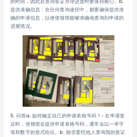
的时间，因此在查询签证办理进度时要保持耐心。b.
提供准确信息：在任何查询途径中，都要确保提供准
确的申请信息，以便使领馆能够准确地查询到申请的
进展情况。
5. 问答a. 如何确定自己的申请表格号码？- 在申请签
证时，使领馆会提供申请表格号码，通常会以一串字
母和数字的形式给出。b. 能否委托他人查询我的签证