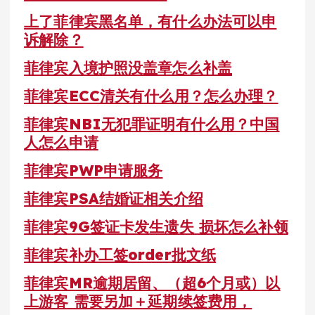
上了菲律宾黑名单，有什么办法可以申
诉解除？
菲律宾入境护照没盖章怎么补盖
菲律宾ECC清关有什么用？怎么办理？
菲律宾NBI无犯罪证明有什么用？中国
人怎么申请
菲律宾PWP申请服务
菲律宾PSA结婚证相关介绍
菲律宾9G签证卡发生遗失 损坏怎么补领
菲律宾补办工签order批文纸
菲律宾MR逾期居留、（超6个月或）以
上游客 需要另加＋延期续签费用，