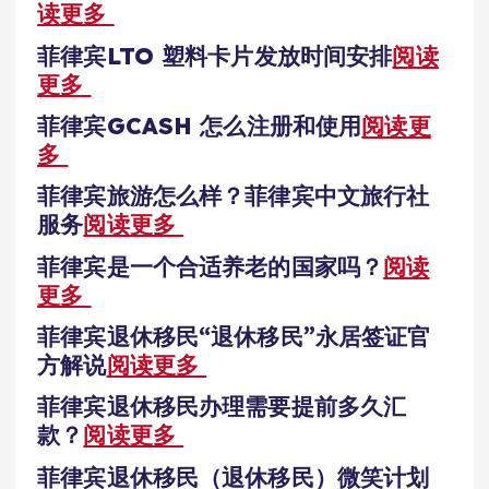
读更多
菲律宾LTO 塑料卡片发放时间安排
阅读
更多
菲律宾GCASH 怎么注册和使用
阅读更
多
菲律宾旅游怎么样？菲律宾中文旅行社
服务
阅读更多
菲律宾是一个合适养老的国家吗？
阅读
更多
菲律宾退休移民“退休移民”永居签证官
方解说
阅读更多
菲律宾退休移民办理需要提前多久汇
款？
阅读更多
菲律宾退休移民（退休移民）微笑计划