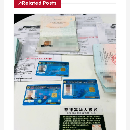
Related Posts