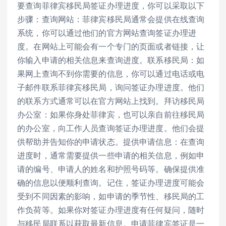
要查询菲律宾移民局签证办理进度，你可以采取以下
步骤：查询网站：菲律宾移民局通常会提供在线查询
系统，你可以通过他们的官方网站查询签证办理进
度。在网站上可能会有一个专门的页面或者链接，让
你输入申请的相关信息来查询进度。联系移民局：如
果网上查询不到你需要的信息，你可以通过电话或电
子邮件联系菲律宾移民局，询问签证办理进度。他们
的联系方式通常可以在官方网站上找到。拜访移民局
办公室：如果你身处菲律宾，也可以亲自前往移民局
的办公室，向工作人员查询签证办理进度。他们会提
供帮助并告知你的申请状态。提供申请信息：在查询
进度时，通常需要提供一些申请的相关信息，例如申
请的编号、申请人的姓名和护照号码等。确保提供准
确的信息以便顺利查询。记住，签证办理进度可能会
受到不同因素的影响，如申请的季节性、移民局的工
作负荷等。如果你对签证办理进度有任何疑问，随时
与移民局联系以获取最新信息。申请菲律宾签证是一