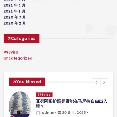
2021 年 3 月
2021 年 1 月
2020 年 7 月
2020 年 2 月
Categories
998visa
Uncategorized
You Missed
998visa
入
瓦努阿图护照是否能在马尼拉使用国际
学校的注册？
admin
20 8 月, 2025