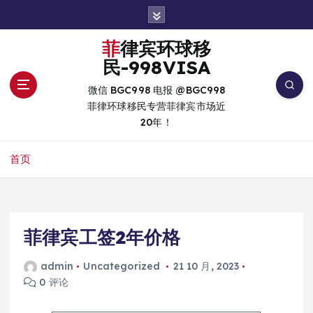
跳
转
到
菲律宾环球移
内
民-998VISA
容
微信 BGC998 电报 @BGC998
菲律环球移民专营菲律宾市场近
20年！
首页
菲律宾工签2年价格
admin
Uncategorized
21 10 月, 2023
0 评论