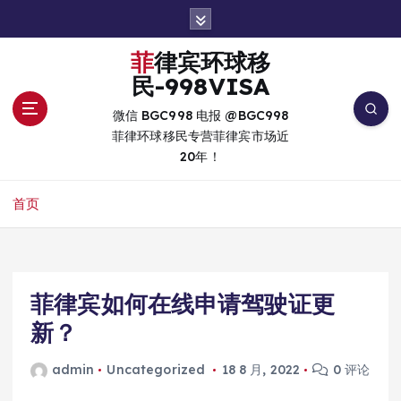
跳
转
到
菲律宾环球移
内
民-998VISA
容
微信 BGC998 电报 @BGC998
菲律环球移民专营菲律宾市场近
20年！
首页
菲律宾如何在线申请驾驶证更
新？
admin
Uncategorized
18 8 月, 2022
0 评论