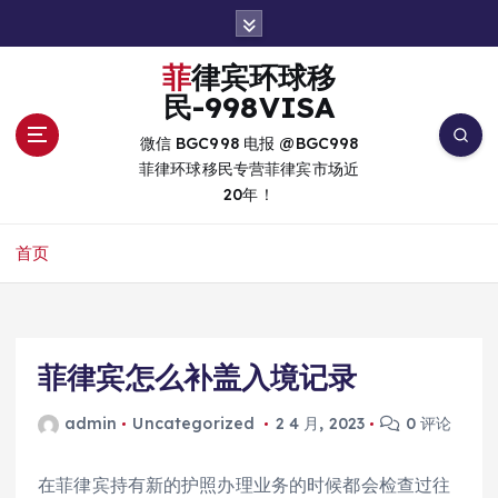
跳
转
到
菲律宾环球移
内
民-998VISA
容
微信 BGC998 电报 @BGC998
菲律环球移民专营菲律宾市场近
20年！
首页
菲律宾怎么补盖入境记录
admin
Uncategorized
2 4 月, 2023
0 评论
在菲律宾持有新的护照办理业务的时候都会检查过往