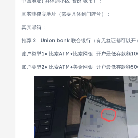
中国地址( 具体到小区 省份 城市）：
真实菲律宾地址（需要具体到门牌号）：
真实邮箱：
推荐 2 Union bank 联合银行（有无签证都可以
账户类型1● 比索ATM+比索网银 开户最低存款额10
账户类型2● 比索ATM+美金网银 开户最低存款额50