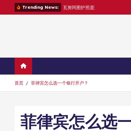
跳
Trending News:
瓦
努
阿
图
护
照
是
否
能
在
马
尼
拉
自
由
转
到
内
容
Home
联系华人移民
首页
菲律宾怎么选一个银行开户？
菲律宾怎么选