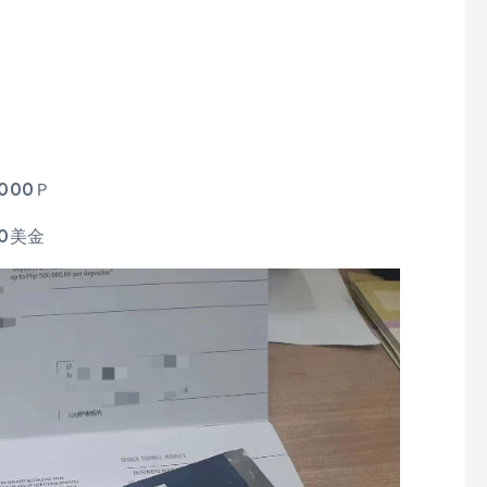
开）
000Ｐ
0美金