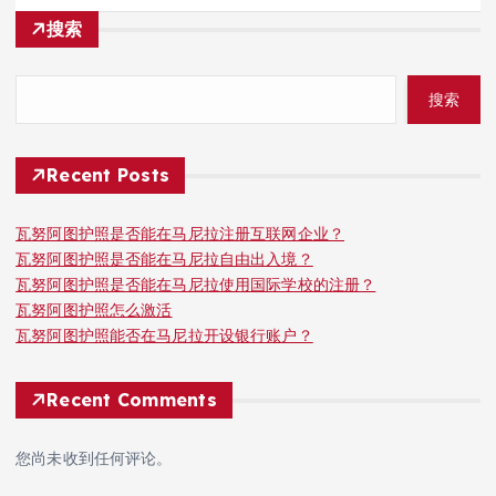
搜索
搜索
Recent Posts
瓦努阿图护照是否能在马尼拉注册互联网企业？
瓦努阿图护照是否能在马尼拉自由出入境？
瓦努阿图护照是否能在马尼拉使用国际学校的注册？
瓦努阿图护照怎么激活
瓦努阿图护照能否在马尼拉开设银行账户？
Recent Comments
您尚未收到任何评论。