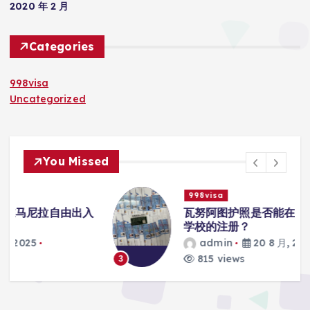
2020 年 2 月
Categories
998visa
Uncategorized
You Missed
998visa
入
瓦努阿图护照是否能在马尼拉使用国际
学校的注册？
admin
20 8 月, 2025
815 views
3