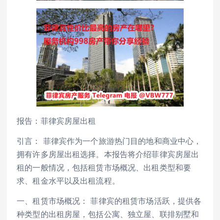
报告：菲律宾房屋出租
引言： 菲律宾作为一个旅游热门目的地和商业中心，
拥有许多房屋出租选择。本报告将介绍菲律宾房屋出
租的一般情况，包括租赁市场概况、出租类型和要
求、租金水平以及出租流程。
一、租赁市场概况： 菲律宾的租赁市场活跃，提供各
种类型的出租房屋，包括公寓、独立屋、联排别墅和