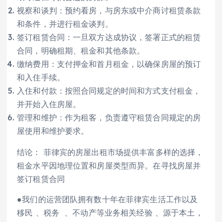
视察和谈判：预约看房，与房东或中介商讨租赁条款
和条件，并进行租金谈判。
签订租赁合同：一旦双方达成协议，签署正式的租赁
合同，明确租期、租金和其他条款。
缴纳费用：支付押金和首月租金，以确保房屋的预订
和入住手续。
入住和付款：按照合同规定的时间和方式支付租金，
并开始入住房屋。
管理和维护：作为租客，负责遵守租赁合同规定的房
屋使用和维护要求。
结论： 菲律宾的房屋出租市场提供丰富多样的选择，
租金水平因地理位置和房屋类型而异。在寻找房屋并
签订租赁合同
●我们的运营团队拥有数十年在菲律宾生活工作以及
移民 、税务 、不动产等业务相关经验 、源于本土，