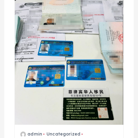
admin
Uncategorized