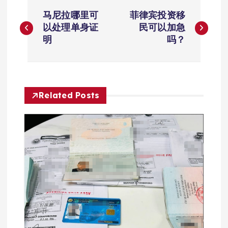
文
马尼拉哪里可
菲律宾投资移
章
以处理单身证
民可以加急
明
吗？
导
航
Related Posts