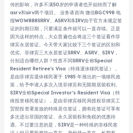
传的影响，许多不满50岁的申请者也开始转而了解
asrv和sirv两个项目。 业务请咨询 微信BGC998 电
报WOW888SRRV、ASRV和SIRV由于官方未规定签
证的到期日期，只要满足条件就可以一直存续。正是
因为这样的特点，大众普遍也会将这三个签证看作菲
律宾永居签证。今天带大家比较下三个签证的区别和
优劣。菲律宾三大永居签证SRRV、ASRV、SIRV，
分别适合哪些人群？性质不同SRRV全称Special
Resident Retiree’s Visa（特殊退休移民签证），
是由菲律宾退休移民署于 1985 年推出的一项移民政
策，给予申请人多次入境菲律宾和无限期居留权利。
SIRV全称Special Investor’s Resident Visa（特
殊投资移民签证），是由菲律宾移民局授权菲律宾工
贸部投资署发放的特殊居住签证，拥有此签证可享有
多次进出菲国的签证、永久居留权和免税的优惠待
遇。不过要注意的是，SIRV是一种特殊的非移民签
证！但只要投资款一直在，身份就一直在，长期有