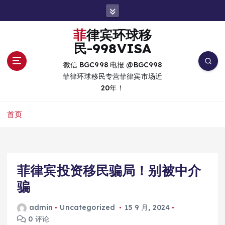
跳
转
到
菲律宾环球移
内
民-998VISA
容
微信 BGC998 电报 @BGC998
菲律环球移民专营菲律宾市场近
20年！
首页
菲律宾投资移民骗局！别被中介
骗
admin
Uncategorized
15 9 月, 2024
0 评论